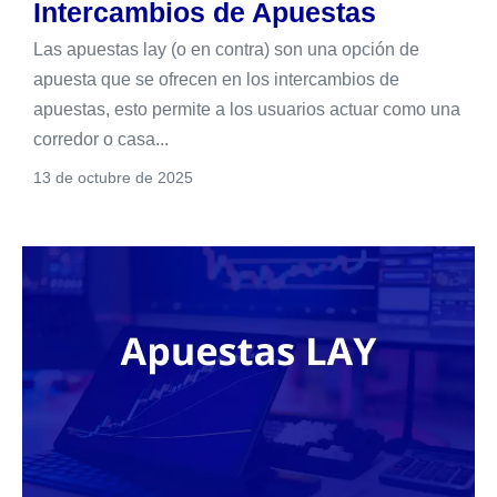
Intercambios de Apuestas
Las apuestas lay (o en contra) son una opción de
apuesta que se ofrecen en los intercambios de
apuestas, esto permite a los usuarios actuar como una
corredor o casa...
13 de octubre de 2025