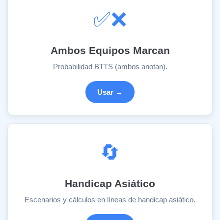
✅❌
Ambos Equipos Marcan
Probabilidad BTTS (ambos anotan).
Usar →
🔄
Handicap Asiático
Escenarios y cálculos en líneas de handicap asiático.