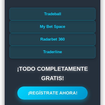
Tradeball
My Bet Space
Radarbet 360
Traderline
¡TODO COMPLETAMENTE
GRATIS!
¡REGÍSTRATE AHORA!