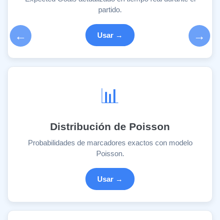
partido.
←
→
Usar →
📊
Distribución de Poisson
Probabilidades de marcadores exactos con modelo
Poisson.
Usar →