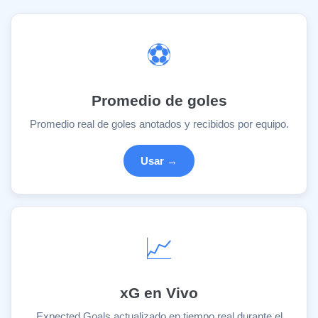
⚽
Promedio de goles
Promedio real de goles anotados y recibidos por equipo.
Usar →
📈
xG en Vivo
Expected Goals actualizado en tiempo real durante el