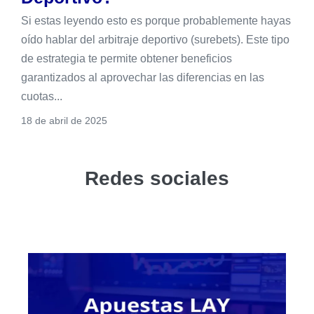
Si estas leyendo esto es porque probablemente hayas
oído hablar del arbitraje deportivo (surebets). Este tipo
de estrategia te permite obtener beneficios
garantizados al aprovechar las diferencias en las
cuotas...
18 de abril de 2025
Redes sociales
225
Telegram
X
YouTube