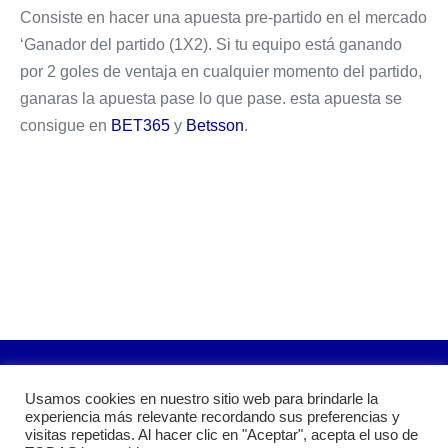
Consiste en hacer una apuesta pre-partido en el mercado
‘Ganador del partido (1X2). Si tu equipo está ganando
por 2 goles de ventaja en cualquier momento del partido,
ganaras la apuesta pase lo que pase. esta apuesta se
consigue en
BET365
y
Betsson
.
© [2025] - Tradingfutbol | Todos los derechos reservados
Usamos cookies en nuestro sitio web para brindarle la
Contacto
Política de privacidad
experiencia más relevante recordando sus preferencias y
visitas repetidas. Al hacer clic en "Aceptar", acepta el uso de