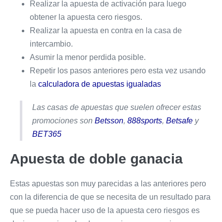
Realizar la apuesta de activación para luego
obtener la apuesta cero riesgos.
Realizar la apuesta en contra en la casa de
intercambio.
Asumir la menor perdida posible.
Repetir los pasos anteriores pero esta vez usando
la
calculadora de apuestas igualadas
Las casas de apuestas que suelen ofrecer estas
promociones son
Betsson
,
888sports
,
Betsafe
y
BET365
Apuesta de doble ganacia
Estas apuestas son muy parecidas a las anteriores pero
con la diferencia de que se necesita de un resultado para
que se pueda hacer uso de la apuesta cero riesgos es