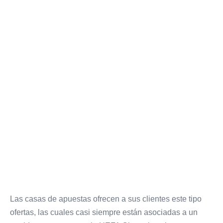
Las casas de apuestas ofrecen a sus clientes este tipo
ofertas, las cuales casi siempre están asociadas a un