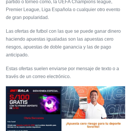
partido o torneo como, la UEFA Champions league,
Premier League, Liga Española o cualquier otro evento
de gran popularidad.
Las ofertas de futbol con las que se puede ganar dinero
haciendo apuestas igualadas son las apuestas cero
riesgos, apuestas de doble ganancia y las de pago
anticipado.
Estas ofertas suelen enviarse por mensaje de texto o a
través de un correo electrónico.