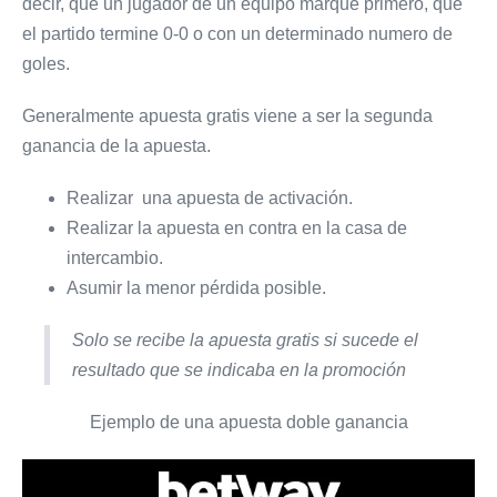
decir, que un jugador de un equipo marque primero, que
el partido termine 0-0 o con un determinado numero de
goles.
Generalmente apuesta gratis viene a ser la segunda
ganancia de la apuesta.
Realizar una apuesta de activación.
Realizar la apuesta en contra en la casa de
intercambio.
Asumir la menor pérdida posible.
Solo se recibe la apuesta gratis si sucede el
resultado que se indicaba en la promoción
Ejemplo de una apuesta doble ganancia