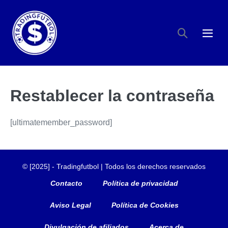
Saltar
al
Alternar
contenido
Alte
búsqueda
men
Restablecer la contraseña
[ultimatemember_password]
© [2025] - Tradingfutbol | Todos los derechos reservados
Contacto
Política de privacidad
Aviso Legal
Política de Cookies
Divulgación de afiliados
Acerca de