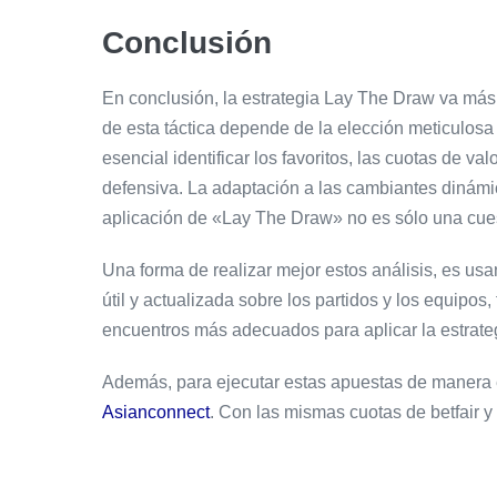
Conclusión
En conclusión, la estrategia Lay The Draw va más 
de esta táctica depende de la elección meticulosa 
esencial identificar los favoritos, las cuotas de va
defensiva. La adaptación a las cambiantes dinámica
aplicación de «Lay The Draw» no es sólo una cuest
Una forma de realizar mejor estos análisis, es us
útil y actualizada sobre los partidos y los equipos,
encuentros más adecuados para aplicar la estrat
Además, para ejecutar estas apuestas de manera e
Asianconnect
. Con las mismas cuotas de betfair 