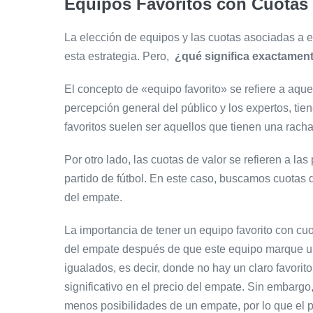
Equipos Favoritos con Cuotas 
La elección de equipos y las cuotas asociadas a es
esta estrategia. Pero,
¿qué significa exactament
El concepto de «equipo favorito» se refiere a aquel
percepción general del público y los expertos, tie
favoritos suelen ser aquellos que tienen una rach
Por otro lado, las cuotas de valor se refieren a la
partido de fútbol. En este caso, buscamos cuotas 
del empate.
La importancia de tener un equipo favorito con cuot
del empate después de que este equipo marque un
igualados, es decir, donde no hay un claro favorit
significativo en el precio del empate. Sin embargo
menos posibilidades de un empate, por lo que el