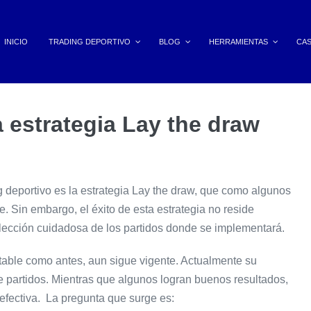
INICIO
TRADING DEPORTIVO
BLOG
HERRAMIENTAS
CAS
a estrategia Lay the draw
g deportivo es la estrategia Lay the draw, que como algunos
. Sin embargo, el éxito de esta estrategia no reside
elección cuidadosa de los partidos donde se implementará.
ntable como antes, aun sigue vigente. Actualmente su
e partidos. Mientras que algunos logran buenos resultados,
 efectiva. La pregunta que surge es: