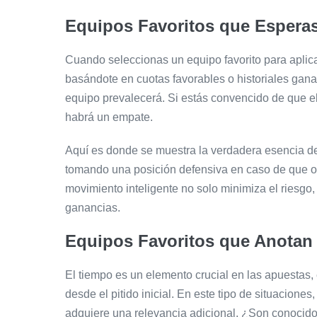
Equipos Favoritos que Espera
Cuando seleccionas un equipo favorito para aplica
basándote en cuotas favorables o historiales gan
equipo prevalecerá. Si estás convencido de que e
habrá un empate.
Aquí es donde se muestra la verdadera esencia de 
tomando una posición defensiva en caso de que oc
movimiento inteligente no solo minimiza el riesgo
ganancias.
Equipos Favoritos que Anota
El tiempo es un elemento crucial en las apuestas
desde el pitido inicial. En este tipo de situacione
adquiere una relevancia adicional. ¿Son conocid