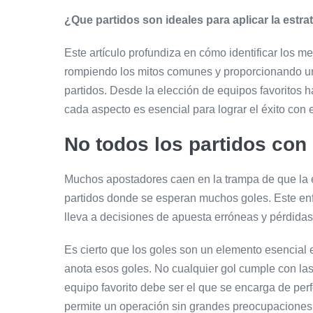
¿Que partidos son ideales para aplicar la estr
Este artículo profundiza en cómo identificar los m
rompiendo los mitos comunes y proporcionando una
partidos. Desde la elección de equipos favoritos 
cada aspecto es esencial para lograr el éxito con e
No todos los partidos con
Muchos apostadores caen en la trampa de que la 
partidos donde se esperan muchos goles. Este enf
lleva a decisiones de apuesta erróneas y pérdidas
Es cierto que los goles son un elemento esencial 
anota esos goles. No cualquier gol cumple con las
equipo favorito debe ser el que se encarga de perf
permite un operación sin grandes preocupaciones 