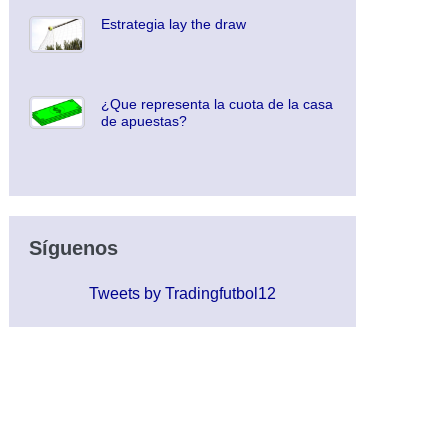
Estrategia lay the draw
¿Que representa la cuota de la casa
de apuestas?
Síguenos
Tweets by Tradingfutbol12