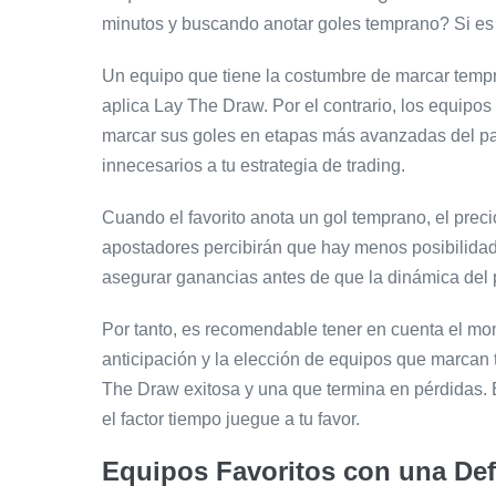
minutos y buscando anotar goles temprano? Si es a
Un equipo que tiene la costumbre de marcar tempra
aplica Lay The Draw. Por el contrario, los equipo
marcar sus goles en etapas más avanzadas del par
innecesarios a tu estrategia de trading.
Cuando el favorito anota un gol temprano, el prec
apostadores percibirán que hay menos posibilidades
asegurar ganancias antes de que la dinámica del 
Por tanto, es recomendable tener en cuenta el mom
anticipación y la elección de equipos que marcan 
The Draw exitosa y una que termina en pérdidas. 
el factor tiempo juegue a tu favor.
Equipos Favoritos con una Def